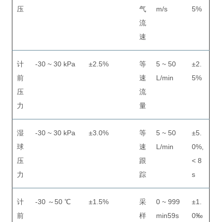
压
气
m/s
5%
流
速
计
-30 ~ 30 kPa
±2.5%
等
5 ~ 50
±2.
前
速
L/min
5%
压
流
力
量
湿
-30 ~ 30 kPa
±3.0%
等
5 ~ 50
±5.
球
速
L/min
0%,
压
跟
< 8
力
踪
s
计
-30 ～50 ℃
±1.5%
采
0 ~ 999
±1.
前
样
min59s
0‰