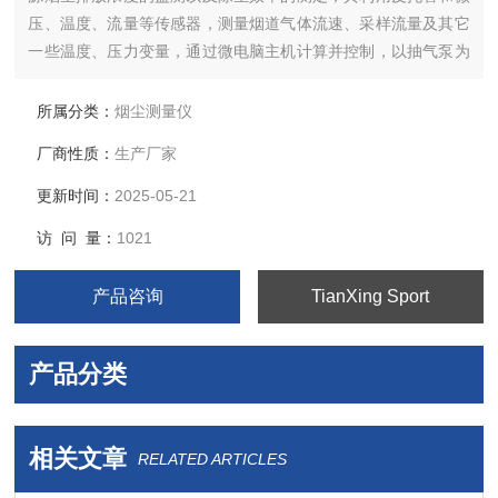
压、温度、流量等传感器，测量烟道气体流速、采样流量及其它
一些温度、压力变量，通过微电脑主机计算并控制，以抽气泵为
动力，使一定量的粉尘以一定流量通过等速采样采集到滤筒/滤膜
模块中，根据采样后的滤筒/滤膜模块质量的增量，计算出单位体
所属分类：
烟尘测量仪
积气体中的粉尘质量，即排气中粉尘浓度。
厂商性质：
生产厂家
更新时间：
2025-05-21
访 问 量：
1021
产品咨询
TianXing Sport
产品分类
相关文章
RELATED ARTICLES