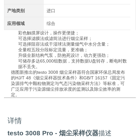
产地类别
进口
应用领域
综合
彩色触摸屏设计，操作更便捷；
可选择滤膜法或滤筒法进行烟尘采样；
可选择阻容法或干湿球法测量烟气中水分含量；
全量程五段分段标定流量，更准确；
升级全新结构气泵，防抱死设计，动力更强劲；
可储存多达65,000组数据，支持数据U盘转存，断电时数
据不丢失。
德图新推出的testo 3008 烟尘采样器符合国家环保总局发布
的HJ/T 48《烟尘采样器技术条件》和GB/T 16157《固定污
染源排气中颗粒物测定与气态污染物采样方法》等标准，可
广泛应用于污染源烟尘排放浓度的监测以及除尘效率的测
定。
详情
testo 3008 Pro - 烟尘采样仪器
描述