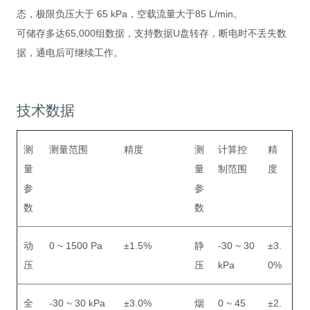
态，极限负压大于 65 kPa，空载流量大于85 L/min。
可储存多达65,000组数据，支持数据U盘转存，断电时不丢失数
据，通电后可继续工作。
技术数据
测
测量范围
精度
测
计算控
精
量
量
制范围
度
参
参
数
数
动
0 ~ 1500 Pa
±1.5%
静
-30 ~ 30
±3.
压
压
kPa
0%
全
-30 ~ 30 kPa
±3.0%
烟
0 ~ 45
±2.