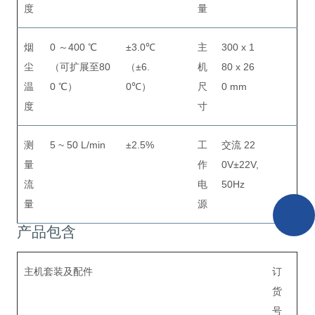
度
量
烟
0 ～400 ℃
±3.0℃
主
300 x 1
尘
（可扩展至80
（±6.
机
80 x 26
温
0 ℃）
0℃）
尺
0 mm
度
寸
测
5 ~ 50 L/min
±2.5%
工
交流 22
量
作
0V±22V,
流
电
50Hz
量
源
产品包含
主机套装及配件
订
货
号