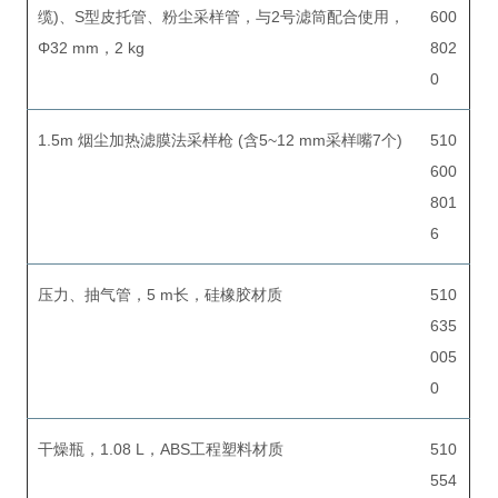
缆)、S型皮托管、粉尘采样管，与2号滤筒配合使用，
600
Φ32 mm，2 kg
802
0
1.5m 烟尘加热滤膜法采样枪 (含5~12 mm采样嘴7个)
510
600
801
6
压力、抽气管，5 m长，硅橡胶材质
510
635
005
0
干燥瓶，1.08 L，ABS工程塑料材质
510
554