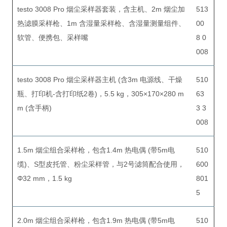
testo 3008 Pro 烟尘采样器套装，含主机、2m 烟尘加
513
热滤膜采样枪、1m 含湿量采样枪、含湿量测量组件、
00
软管、便携包、采样嘴
8 0
008
testo 3008 Pro 烟尘采样器主机 (含3m 电源线、干燥
510
瓶、打印机-含打印纸2卷)，5.5 kg，305×170×280 m
63
m (含手柄)
3 3
008
1.5m 烟尘组合采样枪，包含1.4m 热电偶 (带5m电
510
缆)、S型皮托管、粉尘采样管，与2号滤筒配合使用，
600
Φ32 mm，1.5 kg
801
5
2.0m 烟尘组合采样枪，包含1.9m 热电偶 (带5m电
510