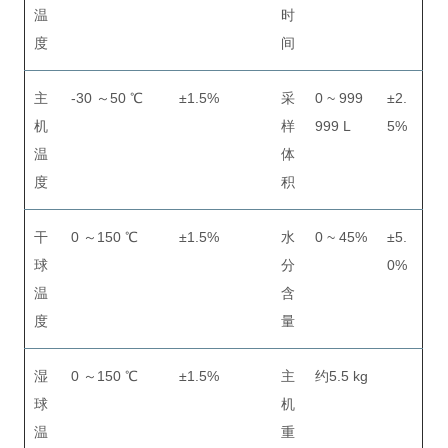
温
时
度
间
主
-30 ～50 ℃
±1.5%
采
0 ~ 999
±2.
机
样
999 L
5%
温
体
度
积
干
0 ～150 ℃
±1.5%
水
0 ~ 45%
±5.
球
分
0%
温
含
度
量
湿
0 ～150 ℃
±1.5%
主
约5.5 kg
球
机
温
重