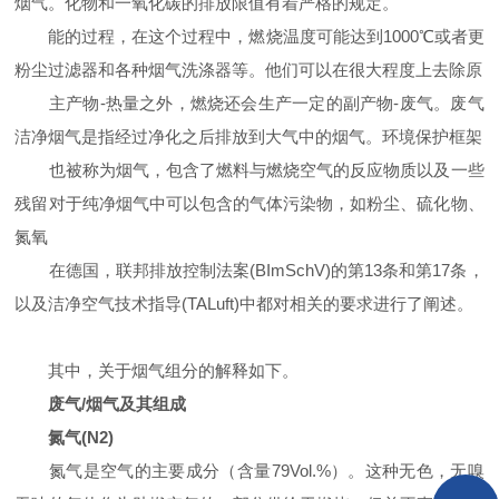
烟气。化物和一氧化碳的排放限值有着严格的规定。
能的过程，在这个过程中，燃烧温度可能达到1000℃或者更
粉尘过滤器和各种烟气洗涤器等。他们可以在很大程度上去除原
主产物-热量之外，燃烧还会生产一定的副产物-废气。废气
洁净烟气是指经过净化之后排放到大气中的烟气。环境保护框架
也被称为烟气，包含了燃料与燃烧空气的反应物质以及一些
残留对于纯净烟气中可以包含的气体污染物，如粉尘、硫化物、
氮氧
在德国，联邦排放控制法案(BImSchV)的第13条和第17条，
以及洁净空气技术指导(TALuft)中都对相关的要求进行了阐述。
其中，关于烟气组分的解释如下。
废气/烟气及其组成
氮气(N2)
氮气是空气的主要成分（含量79Vol.%）。这种无色，无嗅