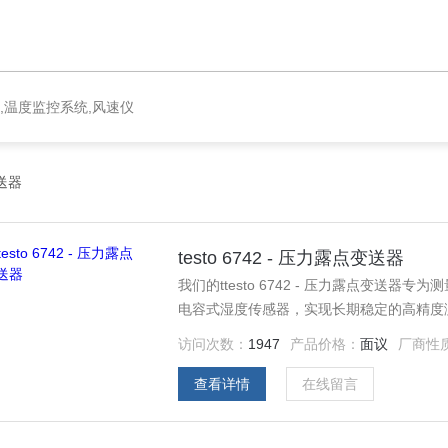
,温度监控系统,风速仪
送器
testo 6742 - 压力露点变送器
我们的ttesto 6742 - 压力露点变
电容式湿度传感器，实现长期稳定的高精度
访问次数：
1947
产品价格：
面议
厂商性
查看详情
在线留言