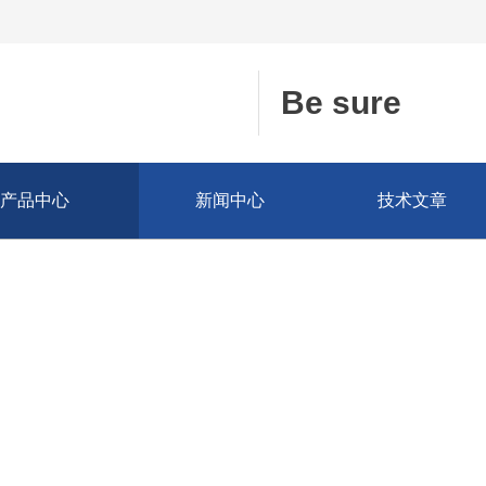
Be sure
产品中心
新闻中心
技术文章