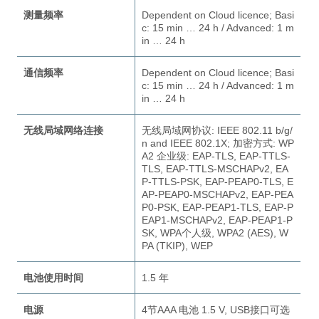
测量频率
Dependent on Cloud licence; Basi
c: 15 min … 24 h / Advanced: 1 m
in … 24 h
通信频率
Dependent on Cloud licence; Basi
c: 15 min … 24 h / Advanced: 1 m
in … 24 h
无线局域网络连接
无线局域网协议: IEEE 802.11 b/g/
n and IEEE 802.1X; 加密方式: WP
A2 企业级: EAP-TLS, EAP-TTLS-
TLS, EAP-TTLS-MSCHAPv2, EA
P-TTLS-PSK, EAP-PEAP0-TLS, E
AP-PEAP0-MSCHAPv2, EAP-PEA
P0-PSK, EAP-PEAP1-TLS, EAP-P
EAP1-MSCHAPv2, EAP-PEAP1-P
SK, WPA个人级, WPA2 (AES), W
PA (TKIP), WEP
电池使用时间
1.5 年
电源
4节AAA 电池 1.5 V, USB接口可选