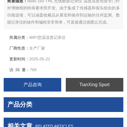
简要描述：
testo 160 THL 无线数据记录仪 温度湿度照度专门针
对博物馆的特殊要求而开发。由于集成了传感器和探头组合的多
功能选项，可以涵盖收藏品从展览和储存到运输的任何监测。数
据记录仪的操作和编程非常简单，可直接通过德图云完成。
所属分类：
WIFI型温湿度记录仪
厂商性质：
生产厂家
更新时间：
2025-05-21
访 问 量：
768
产品咨询
TianXing Sport
产品分类
相关文章
RELATED ARTICLES