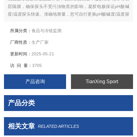
层隔膜，确保探头不受污浊物质的影响，凝胶电极保证pH酸碱
度/温度探头快速、准确地测量，您可自行更换pH酸碱度/温度探
头，节约您购买一台新仪器的成本。
所属分类：
食品与冷链监测
厂商性质：
生产厂家
更新时间：
2025-05-21
访 问 量：
3705
产品咨询
TianXing Sport
产品分类
相关文章
RELATED ARTICLES