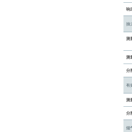
响应
抽
测
测
分
有
测
分
烟