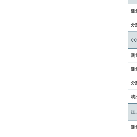
测
分
C
测
测
分
响应
压
测