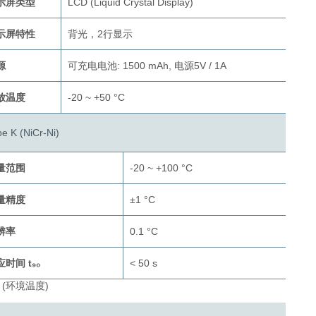
示屏类型
LCD (Liquid Crystal Display)
示屏特性
背光，2行显示
源
可充电电池: 1500 mAh, 电源5V / 1A
放温度
-20 ~ +50 °C
e K (NiCr-Ni)
量范围
-20 ~ +100 °C
量精度
±1 °C
辨率
0.1 °C
时间 t₉₀
< 50 s
 (环境温度)