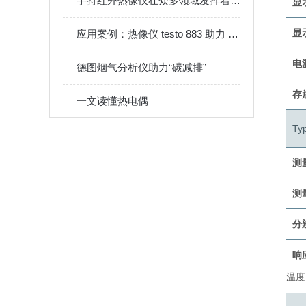
手持红外热像仪在众多领域发挥着重要作用
显
显
应用案例：热像仪 testo 883 助力 AEON 建筑公司
电
德图烟气分析仪助力“碳减排”
存
一文读懂热电偶
Typ
测
测
分
响应
温度