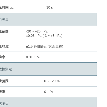
时间 t₉₀
30 s
力测量
量范围
-20 ~ +20 hPa
±0.03 hPa (-3 ~ +3 hPa)
量精度
±1.5 %测量值 (其余量程)
辨率
0.01 hPa
效性测定
量范围
0 ~ 120 %
辨率
0.1 %
气损失