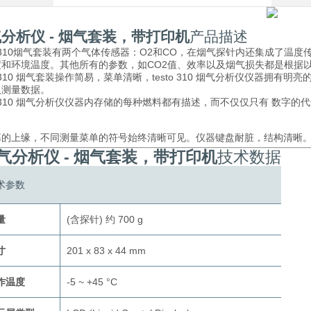
分析仪 - 烟气套装，带打印机
产品描述
to 310烟气套装有两个气体传感器：O2和CO，在烟气探针内还集成了
度和环境温度。其他所有的参数，如CO2值、效率以及烟气损失都是根据
to 310 烟气套装操作简易，菜单清晰，testo 310 烟气分析仪仪器
取测量数据。
to 310 烟气分析仪仪器内存储的每种燃料都有描述，而不仅仅只有 数字的
幕的上缘，不同测量菜单的符号始终清晰可见。仪器键盘耐脏，结构清晰
气分析仪 - 烟气套装，带打印机
技术数据
术参数
量
(含探针) 约 700 g
寸
201 x 83 x 44 mm
作温度
-5 ~ +45 °C