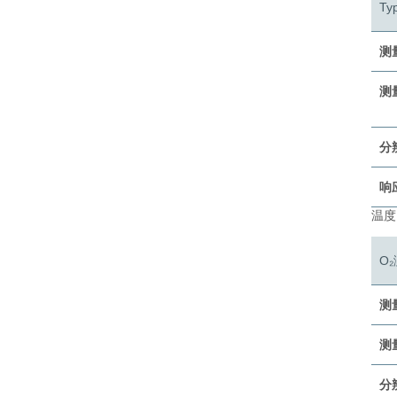
Ty
测
测
分
响应
温度
O
测
测
分