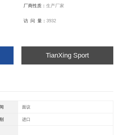
厂商性质：
生产厂家
访 问 量：
3932
TianXing Sport
间
面议
别
进口