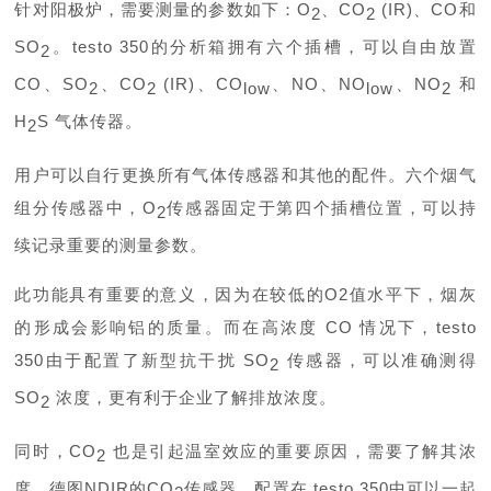
针对阳极炉，需要测量的参数如下：O
、CO
(IR)、CO和
2
2
SO
。testo 350的分析箱拥有六个插槽，可以自由放置
2
CO、SO
、CO
(IR)、CO
、NO、NO
、NO
和
2
2
low
low
2
H
S 气体传器。
2
用户可以自行更换所有气体传感器和其他的配件。六个烟气
组分传感器中，O
传感器固定于第四个插槽位置，可以持
2
续记录重要的测量参数。
此功能具有重要的意义，因为在较低的O2值水平下，烟灰
的形成会影响铝的质量。而在高浓度 CO 情况下，testo
350由于配置了新型抗干扰 SO
传感器，可以准确测得
2
SO
浓度，更有利于企业了解排放浓度。
2
同时，CO
也是引起温室效应的重要原因，需要了解其浓
2
度。德图NDIR的CO
传感器，配置在 testo 350中可以一起