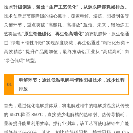
技术升级倒逼，聚焦 “生产工艺优化”，从源头降能耗减排放。
技术创新是节能降碳的核心抓手，覆盖电解、熔炼、阳极制备等
关键环节，重点突破 “高能耗、高排放” 瓶颈。未来，铝冶炼工
艺将呈现
“原生铝低碳化、再生铝高端化”
的双轨趋势：原生铝通
过 “绿电 + 惰性阳极” 实现深度脱碳，再生铝通过 “精细化分类 +
高效精炼” 提升产品附加值，最终推动铝工业从 “高碳高耗” 向
“绿色低碳” 转型。
电解环节：
通过低温电解与惰性阳极技术，减少过程
01
排放
首先，通过优化电解质体系，将电解过程中的电解质温度从传统
的 950℃降至 850℃，直接减少电解槽的热辐射、热传导损耗，
显著提升能量利用效率。据行业测算，该工艺可使电解铝生产能
耗降低15%-20%。其次，相比传统碳阳极，惰性阳极（如 Cu-