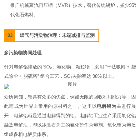
推广机械蒸汽再压缩（
MVR
）技术，替代传统锅炉，减少95%
代化石燃料。
03
烟气与污染物治理：末端减排与监测
多污染物协同处理
针对电解铝排放的 SO₂、氟化物、颗粒物，采用 “干法吸附 + 袋
式除尘 + 脱硫塔” 组合工艺，SO₂去除率达 98% 以上。
众所周知，铝具有众多的优点，例如无限的回收利用能力等，因
此而成为世界上常用的原材料之一。这里以
电解铝为主
进行展
开，电解铝就是通过电解得到的铝。电解铝工业生产采用氧化铝
融盐电解法，即以冰晶石为主的氟化盐作为熔剂、氧化铝为熔质
组成多相电解质体系。