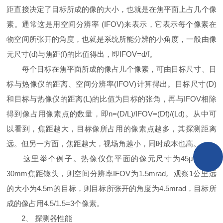
距直接决定了目标所成的像的大小，也就是在焦平面上占几个像
素。通常这是用空间分辨率 (IFOV)来表示，它表示每个像素在
物空间所张开的角度，也就是系统所能分辨的小角度，一般由像
元尺寸(d)与焦距(f)的比值得出，即IFOV=d/f。
每个目标在焦平面所成的像占几个像素，可由目标尺寸、目
标与热像仪的距离、空间分辨率(IFOV)计算得出。目标尺寸(D)
和目标与热像仪的距离(L)的比值为目标的张角，再与IFOV相除
得到像占用像素点的数量，即n=(D/L)/IFOV=(Df)/(Ld)。从中可
以看到，焦距越大，目标像所占用的像素点越多，其探测距离
远。但另一方面，焦距越大，视场角越小，同时成本也高。
这里举个例子。热像仪焦平面的像元尺寸为45μm，配
30mm焦距镜头，则空间分辨率IFOV为1.5mrad。观察1公里远
的大小为4.5m的目标，则目标所张开的角度为4.5mrad，目标所
成的像占用4.5/1.5=3个像素。
2、 探测器性能