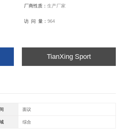
厂商性质：
生产厂家
访 问 量：
964
TianXing Sport
间
面议
域
综合