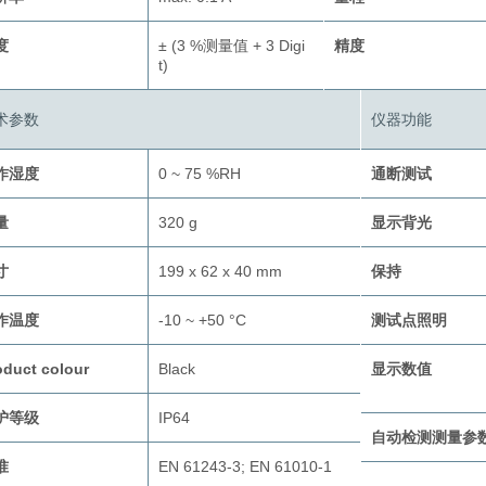
度
± (3 %测量值 + 3 Digi
精度
t)
术参数
仪器功能
作湿度
0 ~ 75 %RH
通断测试
量
320 g
显示背光
寸
199 x 62 x 40 mm
保持
作温度
-10 ~ +50 °C
测试点照明
oduct colour
Black
显示数值
护等级
IP64
自动检测测量参
准
EN 61243-3; EN 61010-1