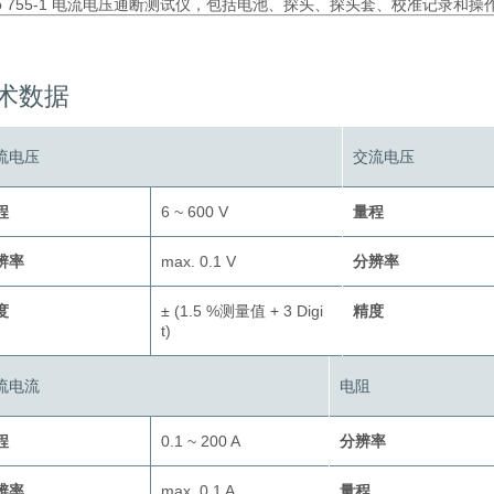
sto 755-1 电流电压通断测试仪，包括电池、探头、探头套、校准记录和操
术数据
流电压
交流电压
程
6 ~ 600 V
量程
辨率
max. 0.1 V
分辨率
度
± (1.5 %测量值 + 3 Digi
精度
t)
流电流
电阻
程
0.1 ~ 200 A
分辨率
辨率
max. 0.1 A
量程