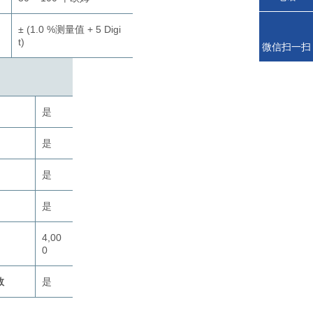
± (1.0 %测量值 + 5 Digi
t)
微信扫一扫
是
是
是
是
4,00
0
数
是