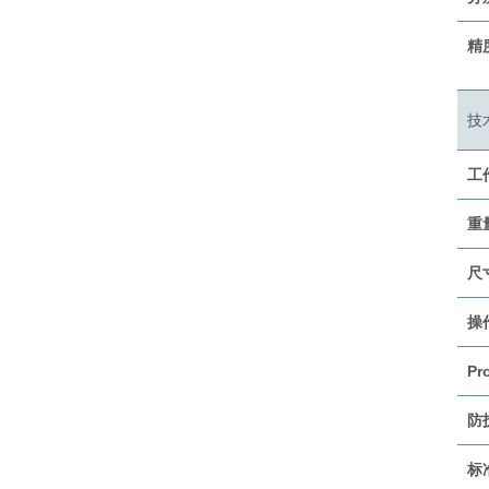
精
技
工
重
尺
操
Pr
防
标