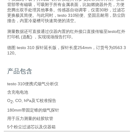
背部带有磁吸，可吸附于所有金属表面，比如燃烧器外壳，方便
您腾出双手处理其他事务。传感器自动调零，仅需30秒，过滤芯
更换极其简便。与此同时，testo 310轻便、坚固且耐用，防尘防
撞击，内置冷凝槽可快速简便的清空。
测量数据还可直接通过仪器内置的红外接口直接传输至testo红外
打印机 (选配) ，实现现场报告打印。
德图 testo 310 探针延长版，探针长度254mm，订货号为0563 3
120。
产品包含
testo 310便携式烟气分析仪
含充电电池
O
, CO, hPa及℃校准报告
2
180mm带固定锥的烟气探针
用于压力测量的硅胶软管
5个粉尘过滤芯以及仪器箱